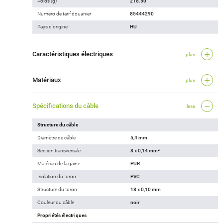
Poids (g)
218.50
Numéro de tarif douanier
85444290
Pays d'origine
HU
Caractéristiques électriques
plus
Matériaux
plus
Spécifications du câble
less
Structure du câble
Diamètre de câble
5,4 mm
Section transversale
8 x 0,14 mm²
Matériau de la gaine
PUR
Isolation du toron
PVC
Structure du toron
18 x 0,10 mm
Couleur du câble
noir
Propriétés électriques