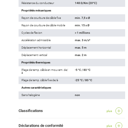
Résistance du conducteur
148 Ω/Km (20°C)
Propriétés mécaniques
Rayon de courbure de câble fixe
min. 7,5 x Ø
Rayon de courbure de câble mobile
min. 15 x Ø
Cycles de flexion
> 1 millions
Accélération admissible
max. 3 m/s²
Déplacement horizontal
max. 5 m
Déplacement vertical
max. 2 m
Propriétés thermiques
Plage de temp. câble en mouvem. de/
-5 °C / 80 °C
à
Plage de temp. câble fixe de/à
-25 °C / 80 °C
Autres caractéristiques
Sans halogène
non
Classifications
plus
Déclarations de conformité
plus