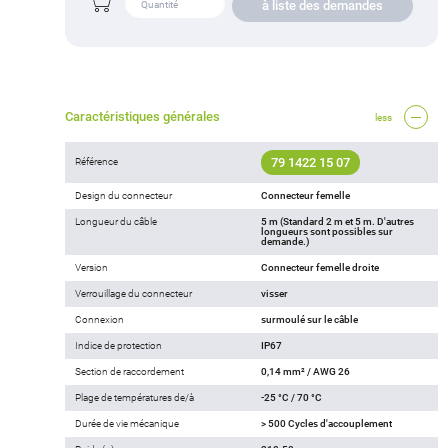
à liste des demandes
Caractéristiques générales
less
79 1422 15 07
Référence
Design du connecteur
Connecteur femelle
Longueur du câble
5 m (Standard 2 m et 5 m. D'autres
longueurs sont possibles sur
demande.)
Version
Connecteur femelle droite
Verrouillage du connecteur
visser
Connexion
surmoulé sur le câble
Indice de protection
IP67
Section de raccordement
0,14 mm² / AWG 26
Plage de températures de/à
-25 °C / 70 °C
Durée de vie mécanique
> 500 Cycles d'accouplement