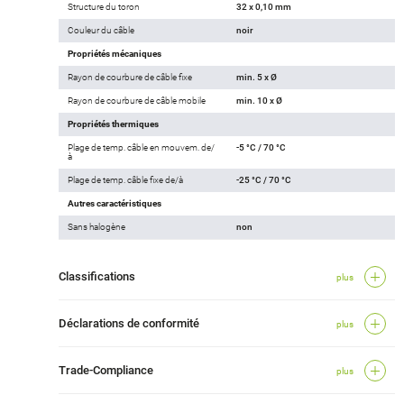
Structure du toron
32 x 0,10 mm
Couleur du câble
noir
Propriétés mécaniques
Rayon de courbure de câble fixe
min. 5 x Ø
Rayon de courbure de câble mobile
min. 10 x Ø
Propriétés thermiques
Plage de temp. câble en mouvem. de/
-5 °C / 70 °C
à
Plage de temp. câble fixe de/à
-25 °C / 70 °C
Autres caractéristiques
Sans halogène
non
Classifications
plus
Déclarations de conformité
plus
Trade-Compliance
plus