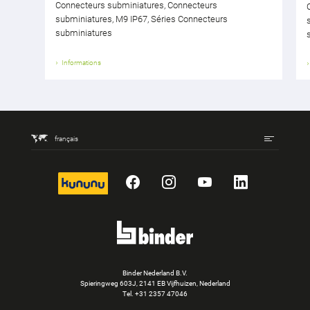
Connecteurs subminiatures, Connecteurs
subminiatures, M9 IP67, Séries Connecteurs
subminiatures
Informations
français
kununu
Facebook
Instagram
YouTube
LinkedIn
Binder Nederland B.V.
Spieringweg 603J, 2141 EB Vijfhuizen, Nederland
Tel.
+31 2357 47046