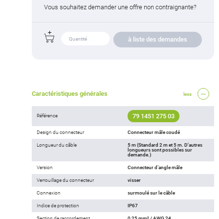
Vous souhaitez demander une offre non contraignante?
à liste des demandes
Caractéristiques générales
less
79 1451 275 03
Référence
Design du connecteur
Connecteur mâle coudé
Longueur du câble
5 m (Standard 2 m et 5 m. D'autres
longueurs sont possibles sur
demande.)
Version
Connecteur d‘angle mâle
Verrouillage du connecteur
visser
Connexion
surmoulé sur le câble
Indice de protection
IP67
Section de raccordement
0,25 mm² / AWG 24