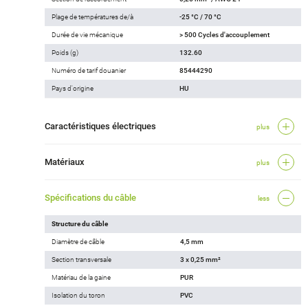
Plage de températures de/à
-25 °C / 70 °C
Durée de vie mécanique
> 500 Cycles d'accouplement
Poids (g)
132.60
Numéro de tarif douanier
85444290
Pays d'origine
HU
Caractéristiques électriques
plus
Matériaux
plus
Spécifications du câble
less
Structure du câble
Diamètre de câble
4,5 mm
Section transversale
3 x 0,25 mm²
Matériau de la gaine
PUR
Isolation du toron
PVC