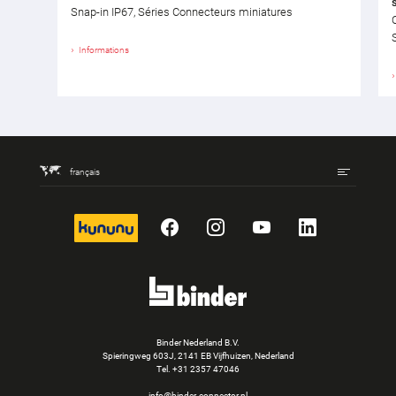
Snap-in IP67, Séries Connecteurs miniatures
Informations
français
kununu
Facebook
Instagram
YouTube
LinkedIn
Binder Nederland B.V.
Spieringweg 603J, 2141 EB Vijfhuizen, Nederland
Tel.
+31 2357 47046
info@binder-connector.nl