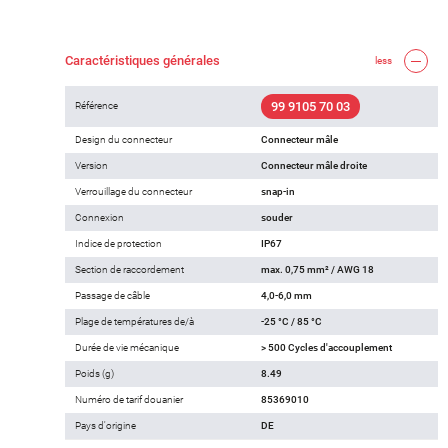
Caractéristiques générales
less
99 9105 70 03
Référence
Design du connecteur
Connecteur mâle
Version
Connecteur mâle droite
Verrouillage du connecteur
snap-in
Connexion
souder
Indice de protection
IP67
Section de raccordement
max. 0,75 mm² / AWG 18
Passage de câble
4,0-6,0 mm
Plage de températures de/à
-25 °C / 85 °C
Durée de vie mécanique
> 500 Cycles d'accouplement
Poids (g)
8.49
Numéro de tarif douanier
85369010
Pays d'origine
DE