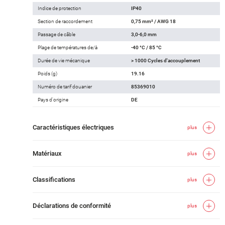
Indice de protection
IP40
Section de raccordement
0,75 mm² / AWG 18
Passage de câble
3,0-6,0 mm
Plage de températures de/à
-40 °C / 85 °C
Durée de vie mécanique
> 1000 Cycles d'accouplement
Poids (g)
19.16
Numéro de tarif douanier
85369010
Pays d'origine
DE
Caractéristiques électriques
plus
Matériaux
plus
Classifications
plus
Déclarations de conformité
plus