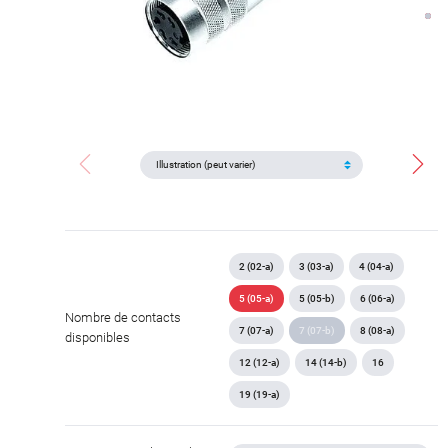
2 (02-a)
3 (03-a)
4 (04-a)
5 (05-a)
5 (05-b)
6 (06-a)
Nombre de contacts
7 (07-a)
7 (07-b)
8 (08-a)
disponibles
12 (12-a)
14 (14-b)
16
19 (19-a)