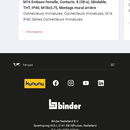
M16 Embase femelle, Contacts: 8 (08-a), blindable,
THT, IP40, M18x0,75, Montage mural arrière
Connecteurs miniatures, Connecteurs miniatures, M16
IP40, Séries Connecteurs miniatures
Informations
français
kununu
Facebook
Instagram
YouTube
LinkedIn
Binder Nederland B.V.
Spieringweg 603J, 2141 EB Vijfhuizen, Nederland
Tel.
+31 2357 47046