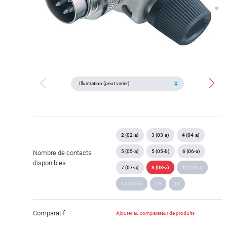
2 (02-a)
3 (03-a)
4 (04-a)
5 (05-a)
5 (05-b)
6 (06-a)
Nombre de contacts
disponibles
7 (07-a)
8 (08-a)
12 (12-a)
14 (14-b)
19
24
Comparatif
Ajouter au comparateur de produits