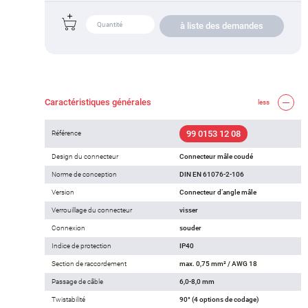
à liste des demandes
Caractéristiques générales
less
99 0153 12 08
Référence
Design du connecteur
Connecteur mâle coudé
Norme de conception
DIN EN 61076-2-106
Version
Connecteur d‘angle mâle
Verrouillage du connecteur
visser
Connexion
souder
Indice de protection
IP40
Section de raccordement
max. 0,75 mm² / AWG 18
Passage de câble
6,0-8,0 mm
Twistabilité
90° (4 options de codage)