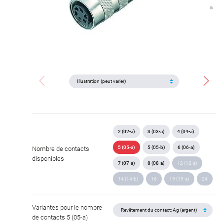
2 (02-a)
3 (03-a)
4 (04-a)
5 (05-a)
5 (05-b)
6 (06-a)
Nombre de contacts
disponibles
7 (07-a)
8 (08-a)
12 (12-a)
14 (14-b)
16
19 (19-a)
24
Variantes pour le nombre
de contacts 5 (05-a)