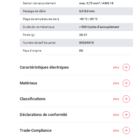
Section de raccordement
max. 0,75 mm² / AWG 18
Passage de câble
6,0-8,0 mm
Plage de températures de/à
-40 °C / 85 °C
Durée de vie mécanique
> 500 Cycles d'accouplement
Poids (g)
28.01
Numéro de tarif douanier
85369010
Pays d'origine
DE
Caractéristiques électriques
plus
Matériaux
plus
Classifications
plus
Déclarations de conformité
plus
Trade-Compliance
plus