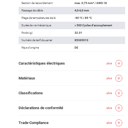
Section de raccordement
max. 0,75 mm² / AWG 18
Passage de câble
4,0-6,0 mm
Plage de températures de/à
-40 °C / 85 °C
Durée de vie mécanique
> 500 Cycles d'accouplement
Poids (g)
32.01
Numéro de tarif douanier
85369010
Pays d'origine
DE
Caractéristiques électriques
plus
Matériaux
plus
Classifications
plus
Déclarations de conformité
plus
Trade-Compliance
plus