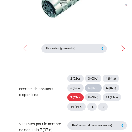
2 (02-a)
3 (03-a)
4 (04-a)
5 (05-a)
5 (05-b)
6 (06-a)
Nombre de contacts
disponibles
7 (07-a)
8 (08-a)
12 (12-a)
14 (14-b)
16
19
Variantes pour le nombre
de contacts 7 (07-a)