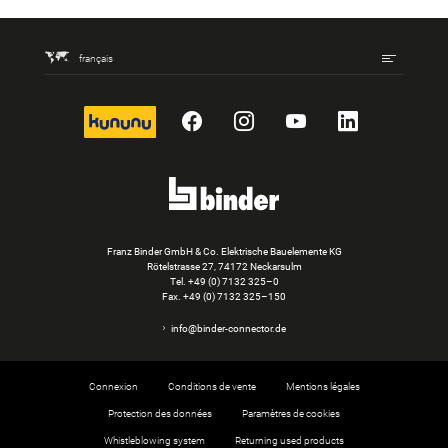
français
kununu
Facebook
Instagram
YouTube
LinkedIn
Franz Binder GmbH & Co. Elektrische Bauelemente KG
Rötelstrasse 27, 74172 Neckarsulm
Tel.
+49 (0) 7132 325–0
Fax. +49 (0) 7132 325–150
info@binder-connector.de
Connexion
Conditions de vente
Mentions légales
Protection des données
Paramètres de cookies
Whistleblowing system
Returning used products