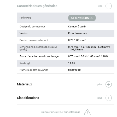
Caractéristiques générales
less
61 0798 085 00
Référence
Design du connecteur
Contact à sertir
Version
Prise de contact
Section de raccordement
0,75-1,00 mm²
Dimensions de sertissage (valeur
0,75 mm²: 1,2-1,33 mm - 1,00 mm²:
guide)
1,3-1,45 mm
Force d'arrachement du sertissage
0,75 mm²: 90 N - 1,00 mm²: 110 N
Poids (g)
11.39
Numéro de tarif douanier
85369010
Matériaux
plus
Classifications
plus
Signaler une erreur sur cette page