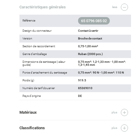
Caractéristiques générales
less
65 0796 085 02
Référence
Design du connecteur
Contact à sertir
Version
Broche de contact
Section de raccordement
0,75-1,00 mm²
Genre d'emballage
Ruban (2000 pcs.)
Dimensions de sertissage (valeur
0,75 mm²: 1,2-1,33 mm - 1,00 mm²:
guide)
1,3-1,45 mm
Force d'arrachement du sertissage
0,75 mm²: 90 N - 1,00 mm²: 110 N
Poids (g)
919.5
Numéro de tarif douanier
85369010
Pays d'origine
DE
Matériaux
plus
Classifications
plus