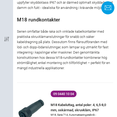
uppfyller skyddsklass IP67 och är därmed optimalt skyddade mot
K
damm och fukt - idealiska för användning i krävande miljöer.
Anslutningstyp
M18 rundkontakter
EMC
Serien omfattar både raka och vinklade kabelkontakter med
praktiska skruvklämanslutningar för snabb och säker
Skyddsklass
kabeldragning på plats. Dessutom finns flänsutföranden med
löd- och dopp-lödanslutningar, som lämpar sig utmärkt för fast
integrering i kapslingar eller maskiner. Den genomtänkta
Material kontakthus
konstruktionen hos dessa M18-rundkontakter kombinerar hög
strömtålighet, enkel montering och tillförlitlighet – perfekt för en
Godkännande
mängd industriella applikationer.
Märkström
Märkspänning
09 0440 10 04
M18 Kabeluttag, antal poler: 4, 6,5-8,0
Kopplingsmaterial
mm, oskärmad, skruvkläm, IP67
M18, Serie 714, Automatiseringsteknik -