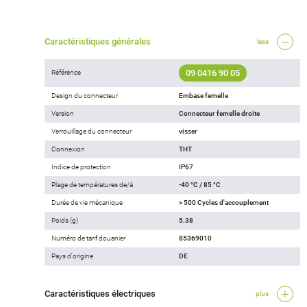
Caractéristiques générales
less
09 0416 90 05
Référence
Design du connecteur
Embase femelle
Version
Connecteur femelle droite
Verrouillage du connecteur
visser
Connexion
THT
Indice de protection
IP67
Plage de températures de/à
-40 °C / 85 °C
Durée de vie mécanique
> 500 Cycles d'accouplement
Poids (g)
5.38
Numéro de tarif douanier
85369010
Pays d'origine
DE
Caractéristiques électriques
plus