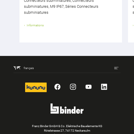
Connecteurs subminiatures, Connecteurs
subminiatures, M9 IP67, Séries Connecteurs
subminiatures
Informations
français
kununu
Facebook
Instagram
YouTube
LinkedIn
Franz Binder GmbH & Co. Elektrische Bauelemente KG
Rötelstrasse 27, 74172 Neckarsulm