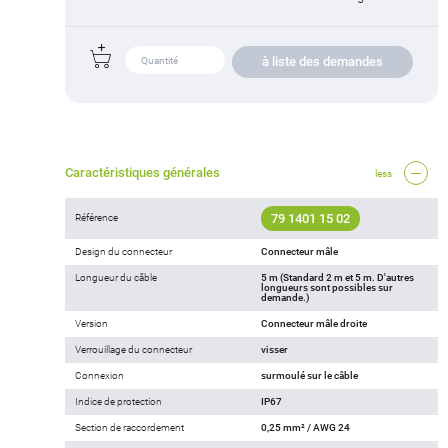
à liste des demandes
Caractéristiques générales
less
79 1401 15 02
Référence
Design du connecteur
Connecteur mâle
Longueur du câble
5 m (Standard 2 m et 5 m. D'autres
longueurs sont possibles sur
demande.)
Version
Connecteur mâle droite
Verrouillage du connecteur
visser
Connexion
surmoulé sur le câble
Indice de protection
IP67
Section de raccordement
0,25 mm² / AWG 24