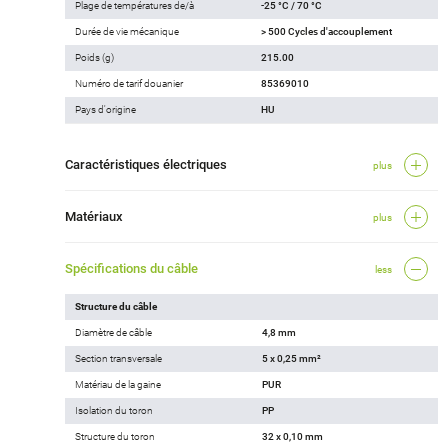
Plage de températures de/à
-25 °C / 70 °C
Durée de vie mécanique
> 500 Cycles d'accouplement
Poids (g)
215.00
Numéro de tarif douanier
85369010
Pays d'origine
HU
Caractéristiques électriques
plus
Matériaux
plus
Spécifications du câble
less
Structure du câble
Diamètre de câble
4,8 mm
Section transversale
5 x 0,25 mm²
Matériau de la gaine
PUR
Isolation du toron
PP
Structure du toron
32 x 0,10 mm