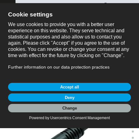
ose
montre tout
Référence
Produitdemande
Référencee: 79 1401 15 02
M9 Connecteur mâle, Contacts: 2, blindé, surmoulé
sur le câble, IP67, PUR, noir, 5 x 0,25 mm², 5 m
M9 IP67, série 702, Connecteurs subminiatures