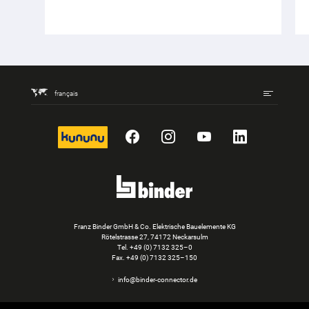
français
kununu
Facebook
Instagram
YouTube
LinkedIn
Franz Binder GmbH & Co. Elektrische Bauelemente KG
Rötelstrasse 27, 74172 Neckarsulm
Tel.
+49 (0) 7132 325–0
Fax. +49 (0) 7132 325–150
info@binder-connector.de