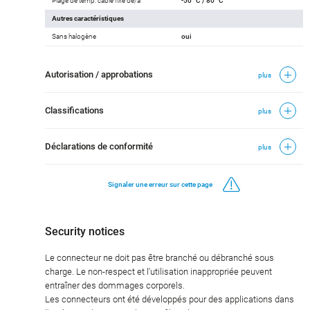
Plage de temp. câble fixe de/à
-50 °C / 80 °C
Autres caractéristiques
Sans halogène
oui
Autorisation / approbations
plus
Classifications
plus
Déclarations de conformité
plus
Signaler une erreur sur cette page
Security notices
Le connecteur ne doit pas être branché ou débranché sous
charge. Le non-respect et l'utilisation inappropriée peuvent
entraîner des dommages corporels.
Les connecteurs ont été développés pour des applications dans