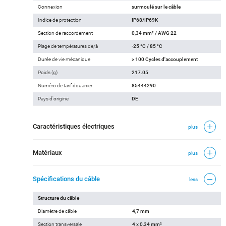
Connexion
surmoulé sur le câble
Indice de protection
IP68/IP69K
Section de raccordement
0,34 mm² / AWG 22
Plage de températures de/à
-25 °C / 85 °C
Durée de vie mécanique
> 100 Cycles d'accouplement
Poids (g)
217.05
Numéro de tarif douanier
85444290
Pays d'origine
DE
Caractéristiques électriques
plus
Matériaux
plus
Spécifications du câble
less
Structure du câble
Diamètre de câble
4,7 mm
Section transversale
4 x 0,34 mm²