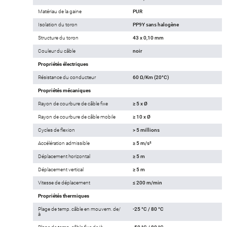
Matériau de la gaine
PUR
Isolation du toron
PP9Y sans halogène
Structure du toron
43 x 0,10 mm
Couleur du câble
noir
Propriétés électriques
Résistance du conducteur
60 Ω/Km (20°C)
Propriétés mécaniques
Rayon de courbure de câble fixe
≥ 5 x Ø
Rayon de courbure de câble mobile
≥ 10 x Ø
Cycles de flexion
> 5 millions
Accélération admissible
≥ 5 m/s²
Déplacement horizontal
≥ 5 m
Déplacement vertical
≥ 5 m
Vitesse de déplacement
≤ 200 m/min
Propriétés thermiques
Plage de temp. câble en mouvem. de/
-25 °C / 80 °C
à