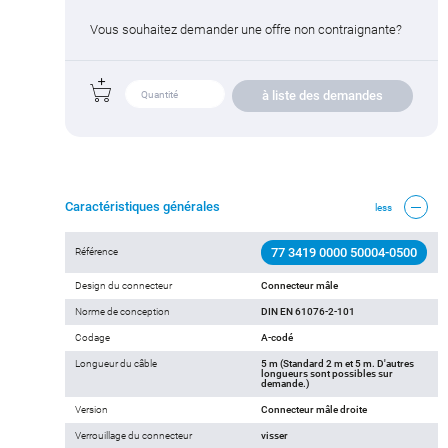
Vous souhaitez demander une offre non contraignante?
à liste des demandes
Caractéristiques générales
less
77 3419 0000 50004-0500
Référence
Design du connecteur
Connecteur mâle
Norme de conception
DIN EN 61076-2-101
Codage
A-codé
Longueur du câble
5 m (Standard 2 m et 5 m. D'autres
longueurs sont possibles sur
demande.)
Version
Connecteur mâle droite
Verrouillage du connecteur
visser