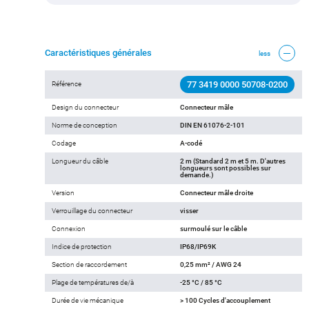
Caractéristiques générales
less
77 3419 0000 50708-0200
Référence
Design du connecteur
Connecteur mâle
Norme de conception
DIN EN 61076-2-101
Codage
A-codé
Longueur du câble
2 m (Standard 2 m et 5 m. D'autres
longueurs sont possibles sur
demande.)
Version
Connecteur mâle droite
Verrouillage du connecteur
visser
Connexion
surmoulé sur le câble
Indice de protection
IP68/IP69K
Section de raccordement
0,25 mm² / AWG 24
Plage de températures de/à
-25 °C / 85 °C
Durée de vie mécanique
> 100 Cycles d'accouplement