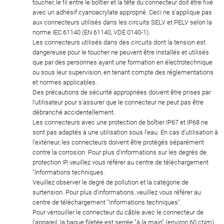
toucher, le fil entre le boîtier et la tête du connecteur doit être fixé
avec un adhésif cyanoacrylate approprié. Ceci ne s'applique pas
aux connecteurs utilisés dans les circuits SELV et PELV selon la
norme IEC 61140 (EN 61140, VDE 0140-1).
Les connecteurs utilisés dans des circuits dont la tension est
dangereuse pour le toucher ne peuvent être installés et utilisés
que par des personnes ayant une formation en électrotechnique
ou sous leur supervision, en tenant compte des réglementations
et normes applicables.
Des précautions de sécurité appropriées doivent être prises par
l'utilisateur pour s'assurer que le connecteur ne peut pas être
débranché accidentellement.
Les connecteurs avec une protection de boîtier IP67 et IP68 ne
sont pas adaptés à une utilisation sous l'eau. En cas d'utilisation à
l'extérieur, les connecteurs doivent être protégés séparément
contre la corrosion. Pour plus d'informations sur les degrés de
protection IP, veuillez vous référer au centre de téléchargement
"Informations techniques.
Veuillez observer le degré de pollution et la catégorie de
surtension. Pour plus d'informations, veuillez vous référer au
centre de téléchargement "Informations techniques".
Pour verrouiller le connecteur du câble avec le connecteur de
l'appareil, la bague filetée est serrée "à la main" (environ 60 cNm).