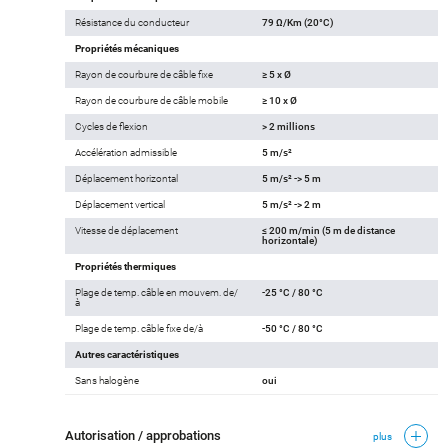
Résistance du conducteur
79 Ω/Km (20°C)
Propriétés mécaniques
Rayon de courbure de câble fixe
≥ 5 x Ø
Rayon de courbure de câble mobile
≥ 10 x Ø
Cycles de flexion
> 2 millions
Accélération admissible
5 m/s²
Déplacement horizontal
5 m/s² -> 5 m
Déplacement vertical
5 m/s² -> 2 m
Vitesse de déplacement
≤ 200 m/min (5 m de distance
horizontale)
Propriétés thermiques
Plage de temp. câble en mouvem. de/
-25 °C / 80 °C
à
Plage de temp. câble fixe de/à
-50 °C / 80 °C
Autres caractéristiques
Sans halogène
oui
Autorisation / approbations
plus