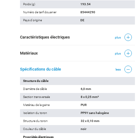
Poids (g)
193.54
Numéro de tarif douanier
85444290
Pays d'origine
DE
Caractéristiques électriques
plus
Matériaux
plus
Spécifications du câble
less
Structure du câble
Diamètre de câble
6,0 mm
Section transversale
8 x 0,25 mm²
Matériau de la gaine
PUR
Isolation du toron
PP9Y sans halogène
Structure du toron
32 x 0,10 mm
Couleur du câble
noir
Propriétés électriques