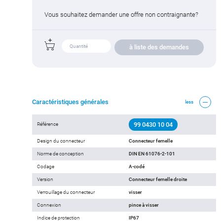
Vous souhaitez demander une offre non contraignante?
à liste des demandes
Caractéristiques générales
less
99 0430 10 04
Référence
Design du connecteur
Connecteur femelle
Norme de conception
DIN EN 61076-2-101
Codage
A-codé
Version
Connecteur femelle droite
Verrouillage du connecteur
visser
Connexion
pince à visser
Indice de protection
IP67