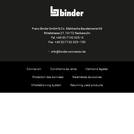
Franz Binder GmbH & Co. Elektrische Bauelemente KG
Rötelstrasse 27, 74172 Neckarsulm
Tel.
+49 (0) 7132 325–0
Fax. +49 (0) 7132 325–150
info@binder-connector.de
Connexion
Conditions de vente
Mentions légales
Protection des données
Paramètres de cookies
Whistleblowing system
Returning used products