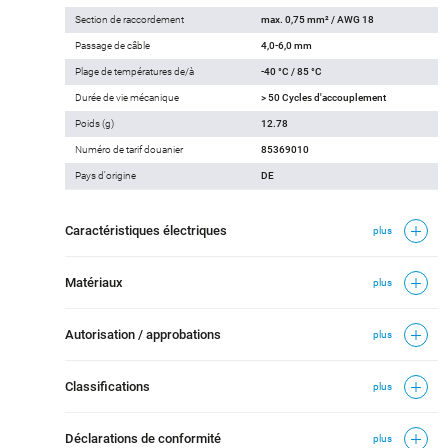
Section de raccordement
max. 0,75 mm² / AWG 18
Passage de câble
4,0-6,0 mm
Plage de températures de/à
-40 °C / 85 °C
Durée de vie mécanique
> 50 Cycles d'accouplement
Poids (g)
12.78
Numéro de tarif douanier
85369010
Pays d'origine
DE
Caractéristiques électriques
plus
Matériaux
plus
Autorisation / approbations
plus
Classifications
plus
Déclarations de conformité
plus