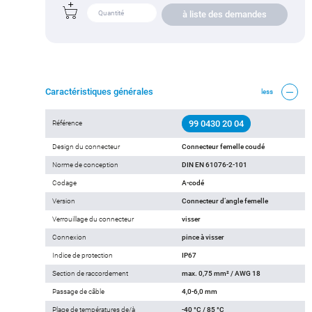
à liste des demandes
Caractéristiques générales
less
99 0430 20 04
Référence
Design du connecteur
Connecteur femelle coudé
Norme de conception
DIN EN 61076-2-101
Codage
A-codé
Version
Connecteur d‘angle femelle
Verrouillage du connecteur
visser
Connexion
pince à visser
Indice de protection
IP67
Section de raccordement
max. 0,75 mm² / AWG 18
Passage de câble
4,0-6,0 mm
Plage de températures de/à
-40 °C / 85 °C