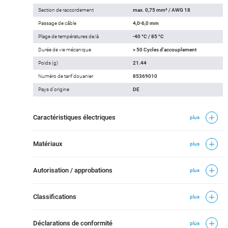
Section de raccordement
max. 0,75 mm² / AWG 18
Passage de câble
4,0-6,0 mm
Plage de températures de/à
-40 °C / 85 °C
Durée de vie mécanique
> 50 Cycles d'accouplement
Poids (g)
21.44
Numéro de tarif douanier
85369010
Pays d'origine
DE
Caractéristiques électriques
plus
Matériaux
plus
Autorisation / approbations
plus
Classifications
plus
Déclarations de conformité
plus