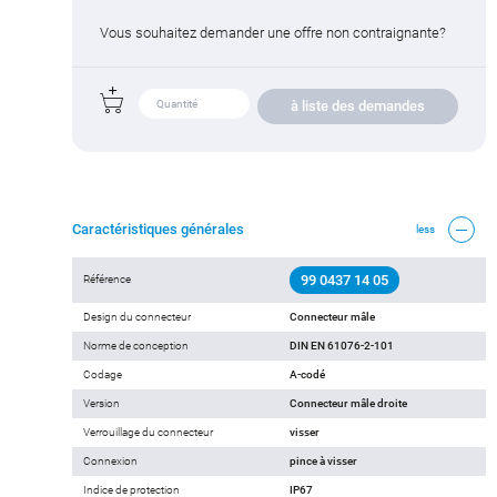
Vous souhaitez demander une offre non contraignante?
à liste des demandes
Caractéristiques générales
less
99 0437 14 05
Référence
Design du connecteur
Connecteur mâle
Norme de conception
DIN EN 61076-2-101
Codage
A-codé
Version
Connecteur mâle droite
Verrouillage du connecteur
visser
Connexion
pince à visser
Indice de protection
IP67