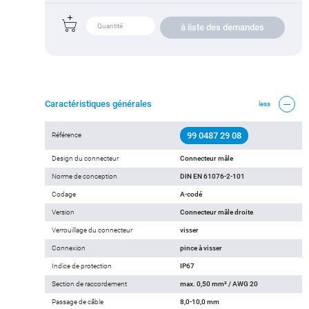
à liste des demandes
Caractéristiques générales
less
99 0487 29 08
Référence
Design du connecteur
Connecteur mâle
Norme de conception
DIN EN 61076-2-101
Codage
A-codé
Version
Connecteur mâle droite
Verrouillage du connecteur
visser
Connexion
pince à visser
Indice de protection
IP67
Section de raccordement
max. 0,50 mm² / AWG 20
Passage de câble
8,0-10,0 mm