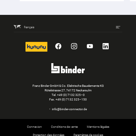
français
kununu
Facebook
Instagram
YouTube
LinkedIn
Franz Binder GmbH & Co. Elektrische Bauelemente KG
Rötelstrasse 27, 74172 Neckarsulm
Tel.
+49 (0) 7132 325–0
Fax. +49 (0) 7132 325–150
info@binder-connector.de
Connexion
Conditions de vente
Mentions légales
Protection des données
Paramètres de cookies