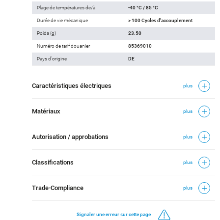
Plage de températures de/à
-40 °C / 85 °C
Durée de vie mécanique
> 100 Cycles d'accouplement
Poids (g)
23.50
Numéro de tarif douanier
85369010
Pays d'origine
DE
Caractéristiques électriques
plus
Matériaux
plus
Autorisation / approbations
plus
Classifications
plus
Trade-Compliance
plus
Signaler une erreur sur cette page