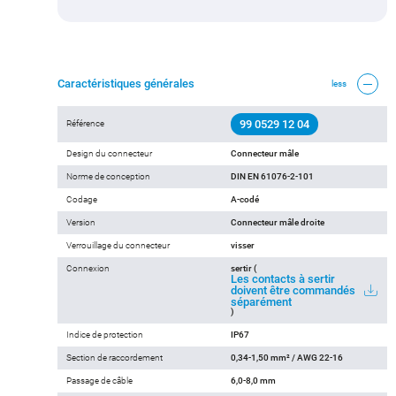
Caractéristiques générales
less
99 0529 12 04
Référence
Design du connecteur
Connecteur mâle
Norme de conception
DIN EN 61076-2-101
Codage
A-codé
Version
Connecteur mâle droite
Verrouillage du connecteur
visser
Connexion
sertir (
Les contacts à sertir
doivent être commandés
séparément
)
Indice de protection
IP67
Section de raccordement
0,34-1,50 mm² / AWG 22-16
Passage de câble
6,0-8,0 mm