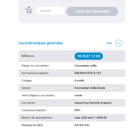
à liste des demandes
Caractéristiques générales
less
99 0537 12 05
Référence
Design du connecteur
Connecteur mâle
Norme de conception
DIN EN 61076-2-101
Codage
A-codé
Version
Connecteur mâle droite
Verrouillage du connecteur
visser
Connexion
raccord sur bornier à ressort
Indice de protection
IP67
Section de raccordement
max. 0,50 mm² / AWG 20
Passage de câble
6,0-8,0 mm