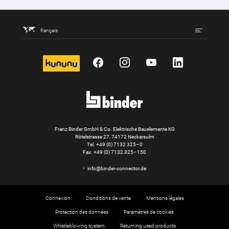
français
kununu
Facebook
Instagram
YouTube
LinkedIn
Franz Binder GmbH & Co. Elektrische Bauelemente KG
Rötelstrasse 27, 74172 Neckarsulm
Tel.
+49 (0) 7132 325–0
Fax. +49 (0) 7132 325–150
info@binder-connector.de
Connexion
Conditions de vente
Mentions légales
Protection des données
Paramètres de cookies
Whistleblowing system
Returning used products