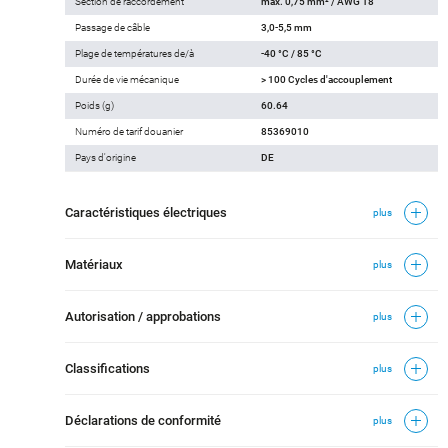
Section de raccordement
max. 0,75 mm² / AWG 18
Passage de câble
3,0-5,5 mm
Plage de températures de/à
-40 °C / 85 °C
Durée de vie mécanique
> 100 Cycles d'accouplement
Poids (g)
60.64
Numéro de tarif douanier
85369010
Pays d'origine
DE
Caractéristiques électriques
plus
Matériaux
plus
Autorisation / approbations
plus
Classifications
plus
Déclarations de conformité
plus