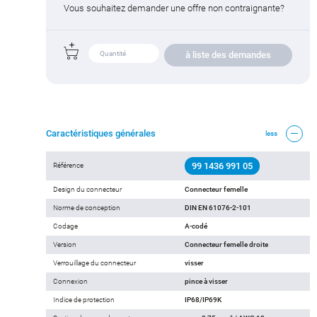
Vous souhaitez demander une offre non contraignante?
à liste des demandes
Caractéristiques générales
less
99 1436 991 05
Référence
Design du connecteur
Connecteur femelle
Norme de conception
DIN EN 61076-2-101
Codage
A-codé
Version
Connecteur femelle droite
Verrouillage du connecteur
visser
Connexion
pince à visser
Indice de protection
IP68/IP69K