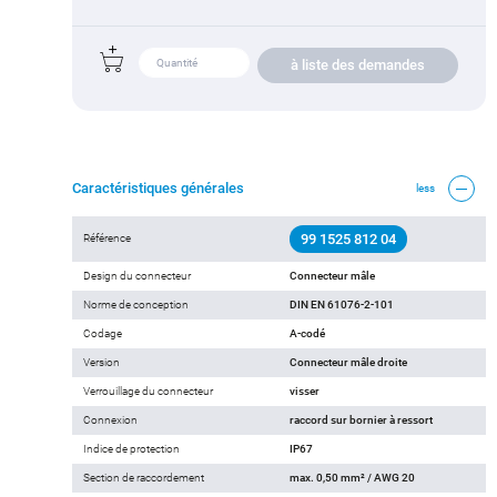
à liste des demandes
Caractéristiques générales
less
99 1525 812 04
Référence
Design du connecteur
Connecteur mâle
Norme de conception
DIN EN 61076-2-101
Codage
A-codé
Version
Connecteur mâle droite
Verrouillage du connecteur
visser
Connexion
raccord sur bornier à ressort
Indice de protection
IP67
Section de raccordement
max. 0,50 mm² / AWG 20