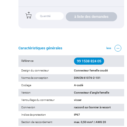
à liste des demandes
Caractéristiques générales
less
99 1538 824 05
Référence
Design du connecteur
Connecteur femelle coudé
Norme de conception
DIN EN 61076-2-101
Codage
A-codé
Version
Connecteur d‘angle femelle
Verrouillage du connecteur
visser
Connexion
raccord sur bornier à ressort
Indice de protection
IP67
Section de raccordement
max. 0,50 mm² / AWG 20