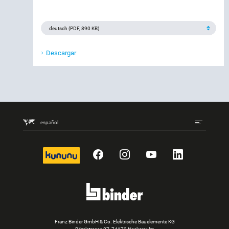
Descargar
español
kununu
Facebook
Instagram
YouTube
LinkedIn
Franz Binder GmbH & Co. Elektrische Bauelemente KG