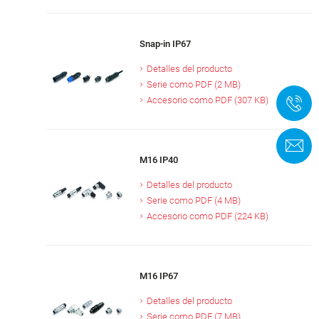
Snap-in IP67
Detalles del producto
Serie como PDF (2 MB)
Accesorio como PDF (307 KB)
+
F
M16 IP40
Detalles del producto
Serie como PDF (4 MB)
Accesorio como PDF (224 KB)
M16 IP67
Detalles del producto
Serie como PDF (7 MB)