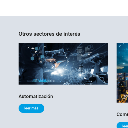
Otros sectores de interés
Automatización
leer más
Comun
lee