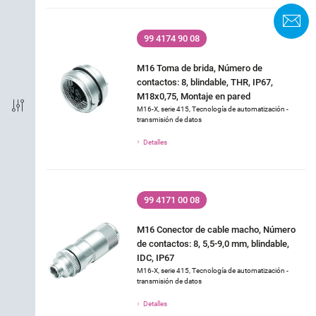
Terminación
F
99 4174 90 08
Codificación
M16 Toma de brida, Número de
contactos: 8, blindable, THR, IP67,
EMV
M18x0,75, Montaje en pared
M16-X, serie 415, Tecnología de automatización -
transmisión de datos
Grado de protección
Detalles
Material de la carcasa
99 4171 00 08
Corriente nominal (40 ° C)
M16 Conector de cable macho, Número
Voltaje nominal
de contactos: 8, 5,5-9,0 mm, blindable,
IDC, IP67
M16-X, serie 415, Tecnología de automatización -
Industry
transmisión de datos
Detalles