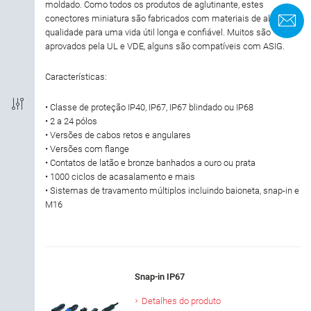
moldado. Como todos os produtos de aglutinante, estes
Rescisão
conectores miniatura são fabricados com materiais de alta
F
qualidade para uma vida útil longa e confiável. Muitos são
aprovados pela UL e VDE, alguns são compatíveis com ASIG.
Codificação
Características:
Conformidade EMV
• Classe de proteção IP40, IP67, IP67 blindado ou IP68
• 2 a 24 pólos
Grau de proteção
• Versões de cabos retos e angulares
• Versões com flange
Material de caixa
• Contatos de latão e bronze banhados a ouro ou prata
• 1000 ciclos de acasalamento e mais
• Sistemas de travamento múltiplos incluindo baioneta, snap-in e
Aprovação
M16
Corrente nominal (40 ° C)
Tensão nominal
Snap-in IP67
Detalhes do produto
Material de bloqueio