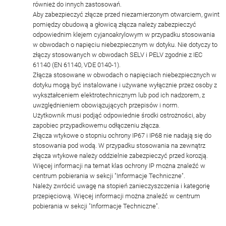
również do innych zastosowań.
Aby zabezpieczyć złącze przed niezamierzonym otwarciem, gwint
pomiędzy obudową a głowicą złącza należy zabezpieczyć
odpowiednim klejem cyjanoakrylowym w przypadku stosowania
w obwodach o napięciu niebezpiecznym w dotyku. Nie dotyczy to
złączy stosowanych w obwodach SELV i PELV zgodnie z IEC
61140 (EN 61140, VDE 0140-1).
Złącza stosowane w obwodach o napięciach niebezpiecznych w
dotyku mogą być instalowane i używane wyłącznie przez osoby z
wykształceniem elektrotechnicznym lub pod ich nadzorem, z
uwzględnieniem obowiązujących przepisów i norm.
Użytkownik musi podjąć odpowiednie środki ostrożności, aby
zapobiec przypadkowemu odłączeniu złącza.
Złącza wtykowe o stopniu ochrony IP67 i IP68 nie nadają się do
stosowania pod wodą. W przypadku stosowania na zewnątrz
złącza wtykowe należy oddzielnie zabezpieczyć przed korozją.
Więcej informacji na temat klas ochrony IP można znaleźć w
centrum pobierania w sekcji "Informacje Techniczne".
Należy zwrócić uwagę na stopień zanieczyszczenia i kategorię
przepięciową. Więcej informacji można znaleźć w centrum
pobierania w sekcji "Informacje Techniczne".