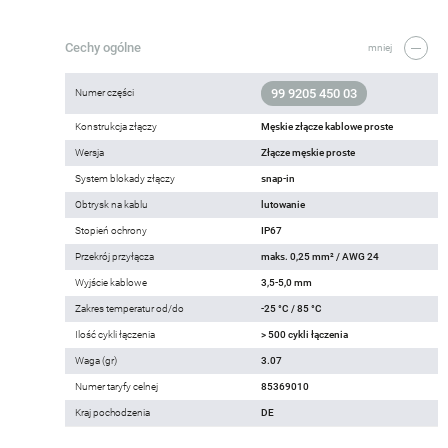
Cechy ogólne
mniej
99 9205 450 03
Numer części
Konstrukcja złączy
Męskie złącze kablowe proste
Wersja
Złącze męskie proste
System blokady złączy
snap-in
Obtrysk na kablu
lutowanie
Stopień ochrony
IP67
Przekrój przyłącza
maks. 0,25 mm² / AWG 24
Wyjście kablowe
3,5-5,0 mm
Zakres temperatur od/do
-25 °C / 85 °C
Ilość cykli łączenia
> 500 cykli łączenia
Waga (gr)
3.07
Numer taryfy celnej
85369010
Kraj pochodzenia
DE