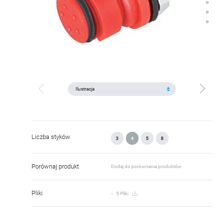
Liczba styków
3
4
5
8
Porównaj produkt
Dodaj do porównania produktów
Pliki
5 Pliki