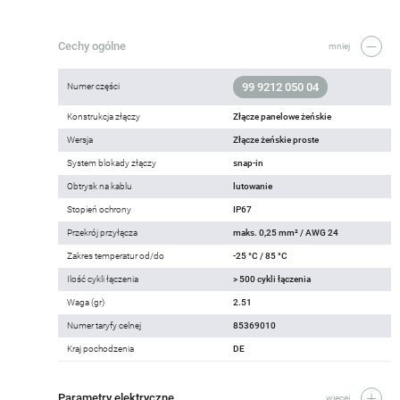
Cechy ogólne
mniej
99 9212 050 04
Numer części
Konstrukcja złączy
Złącze panelowe żeńskie
Wersja
Złącze żeńskie proste
System blokady złączy
snap-in
Obtrysk na kablu
lutowanie
Stopień ochrony
IP67
Przekrój przyłącza
maks. 0,25 mm² / AWG 24
Zakres temperatur od/do
-25 °C / 85 °C
Ilość cykli łączenia
> 500 cykli łączenia
Waga (gr)
2.51
Numer taryfy celnej
85369010
Kraj pochodzenia
DE
Parametry elektryczne
więcej