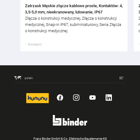
Zatrzask Męskie złącze kablowe proste, Kontaktów: 4,
3,5-5,0 mm, nieekranowany, lutowanie, IP67
Złącza o konstrukcji medycznej, Złącza o konstrukcji
medycznej, Snap-in IP67, subminiaturowy, Seria Złącza
o konstrukcji medycznej
Szczegóły
polski
kununu
Facebook
Instagram
YouTube
LinkedIn
Franz Binder GmbH & Co. Elektrische Bauelemente KG