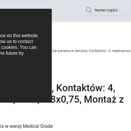
Numer części
, subminiaturowy
Zatrzask Złącze panelowe żeńskie, Kontaktów: 4, nieekranowa
owe żeńskie, Kontaktów: 4,
nie, IP67, M8x0,75, Montaż z
za w wersji Medical Grade