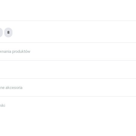
8
wnania produktów
ne akcesoria
iki