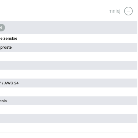
mniej
4
e żeńskie
 proste
² / AWG 24
enia