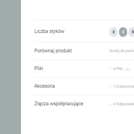
Liczba styków
3
4
5
Porównaj produkt
Dodaj do poró
Pliki
4 Pliki
Akcesoria
1 Dopasowa
Złącza współpracujące
4 Odpowiedn