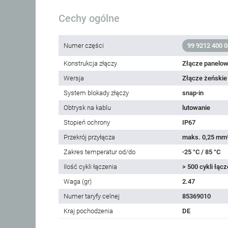
Cechy ogólne
Numer części
99 9212 400 0
Konstrukcja złączy
Złącze panelow
Wersja
Złącze żeńskie
System blokady złączy
snap-in
Obtrysk na kablu
lutowanie
Stopień ochrony
IP67
Przekrój przyłącza
maks. 0,25 mm
Zakres temperatur od/do
-25 °C / 85 °C
Ilość cykli łączenia
> 500 cykli łącz
Waga (gr)
2.47
Numer taryfy celnej
85369010
Kraj pochodzenia
DE