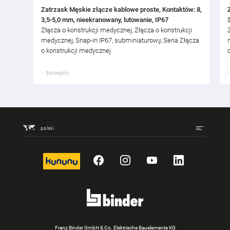
Zatrzask Męskie złącze kablowe proste, Kontaktów: 8,
3,5-5,0 mm, nieekranowany, lutowanie, IP67
Złącza o konstrukcji medycznej, Złącza o konstrukcji
medycznej, Snap-in IP67, subminiaturowy, Seria Złącza
o konstrukcji medycznej
Szczegóły
polski
kununu
Facebook
Instagram
YouTube
LinkedIn
Franz Binder GmbH & Co. Elektrische Bauelemente KG