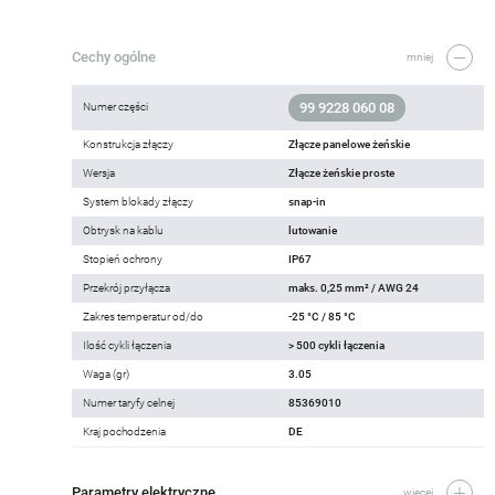
Cechy ogólne
mniej
99 9228 060 08
Numer części
Konstrukcja złączy
Złącze panelowe żeńskie
Wersja
Złącze żeńskie proste
System blokady złączy
snap-in
Obtrysk na kablu
lutowanie
Stopień ochrony
IP67
Przekrój przyłącza
maks. 0,25 mm² / AWG 24
Zakres temperatur od/do
-25 °C / 85 °C
Ilość cykli łączenia
> 500 cykli łączenia
Waga (gr)
3.05
Numer taryfy celnej
85369010
Kraj pochodzenia
DE
Parametry elektryczne
więcej