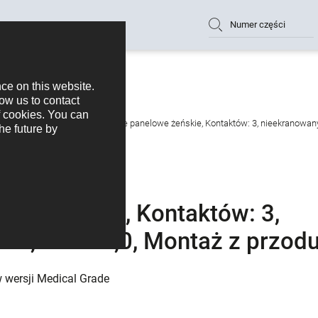
Numer części
, miniaturowy
Zatrzask Złącze panelowe żeńskie, Kontaktów: 3, nieekranowany
owe żeńskie, Kontaktów: 3,
P67, M12x1,0, Montaż z przod
w wersji Medical Grade