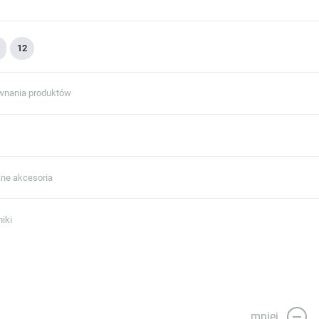
12
wnania produktów
ne akcesoria
iki
mniej