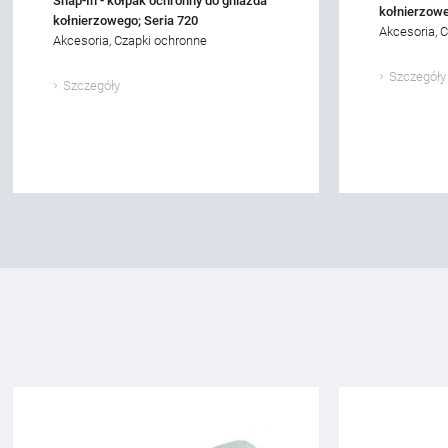
Snap-In - kołpak ochronny do gniazda
kołnierzowe
kołnierzowego; Seria 720
Akcesoria, 
Akcesoria, Czapki ochronne
Szczegóły
Szczegóły