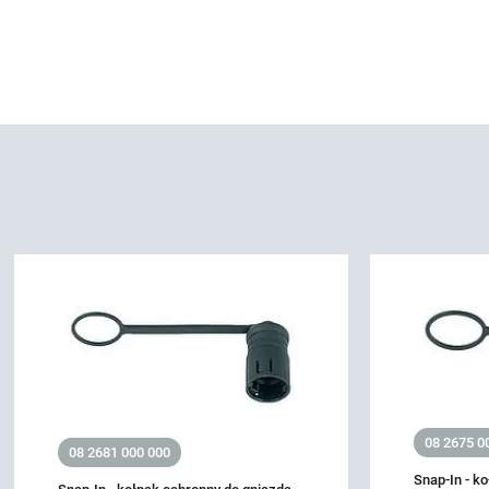
08 2675 0
08 2681 000 000
Snap-In - k