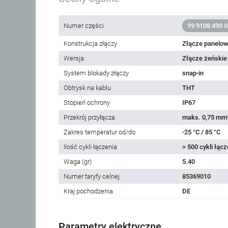
Numer części
99 9108 490 0
Konstrukcja złączy
Złącze panelow
Wersja
Złącze żeńskie
System blokady złączy
snap-in
Obtrysk na kablu
THT
Stopień ochrony
IP67
Przekrój przyłącza
maks. 0,75 mm
Zakres temperatur od/do
-25 °C / 85 °C
Ilość cykli łączenia
> 500 cykli łącz
Waga (gr)
5.40
Numer taryfy celnej
85369010
Kraj pochodzenia
DE
Parametry elektryczne