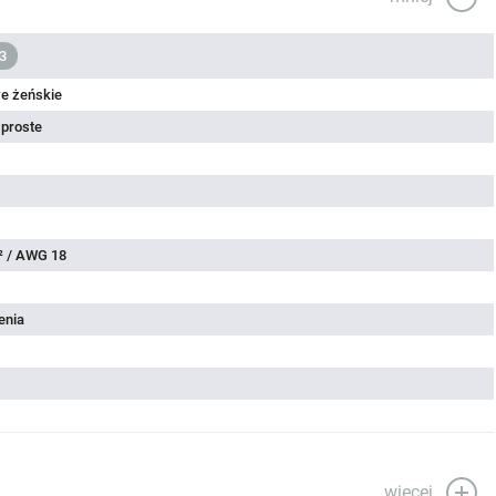
3
e żeńskie
 proste
² / AWG 18
enia
więcej