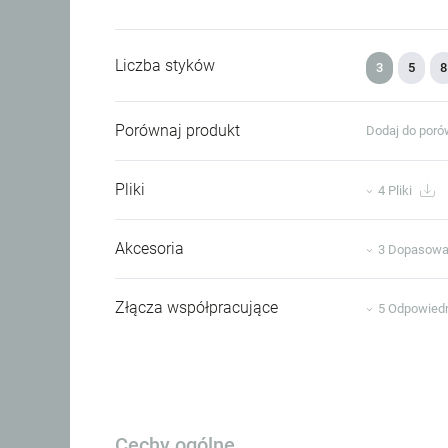
Liczba styków
3
5
8
Porównaj produkt
Dodaj do poró
Pliki
4 Pliki
Akcesoria
3 Dopasowa
Złącza współpracujące
5 Odpowiedn
Cechy ogólne