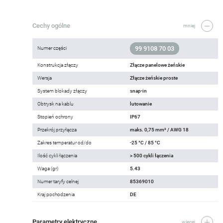
Cechy ogólne
mniej
99 9108 70 03
Numer części
Konstrukcja złączy
Złącze panelowe żeńskie
Wersja
Złącze żeńskie proste
System blokady złączy
snap-in
Obtrysk na kablu
lutowanie
Stopień ochrony
IP67
Przekrój przyłącza
maks. 0,75 mm² / AWG 18
Zakres temperatur od/do
-25 °C / 85 °C
Ilość cykli łączenia
> 500 cykli łączenia
Waga (gr)
5.43
Numer taryfy celnej
85369010
Kraj pochodzenia
DE
Parametry elektryczne
więcej