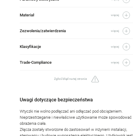
Materiał
więcej
Zezwolenia/zatwierdzenia
więcej
Klasyfikacje
więcej
Trade-Compliance
więcej
Zgłoś błąd na tej stronie
Uwagi dotyczące bezpieczeństwa
Wtyczki nie wolno podłączać ani odłączać pod obciążeniem.
Nieprzestrzeganie i niewłaściwe użytkowanie może spowodować
obrażenia ciała.
Złącza zostały stworzone do zastosowań w inżynierii instalacji,
sterowaniu i budowie wyposażenia elektrycznego. Użytkownik jest