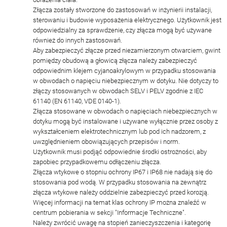
Złącza zostały stworzone do zastosowań w inżynierii instalacji,
sterowaniu i budowie wyposażenia elektrycznego. Użytkownik jest
odpowiedzialny za sprawdzenie, czy złącza mogą być używane
również do innych zastosowań.
Aby zabezpieczyć złącze przed niezamierzonym otwarciem, gwint
pomiędzy obudową a głowicą złącza należy zabezpieczyć
odpowiednim klejem cyjanoakrylowym w przypadku stosowania
w obwodach o napięciu niebezpiecznym w dotyku. Nie dotyczy to
złączy stosowanych w obwodach SELV i PELV zgodnie z IEC
61140 (EN 61140, VDE 0140-1).
Złącza stosowane w obwodach o napięciach niebezpiecznych w
dotyku mogą być instalowane i używane wyłącznie przez osoby z
wykształceniem elektrotechnicznym lub pod ich nadzorem, z
uwzględnieniem obowiązujących przepisów i norm.
Użytkownik musi podjąć odpowiednie środki ostrożności, aby
zapobiec przypadkowemu odłączeniu złącza.
Złącza wtykowe o stopniu ochrony IP67 i IP68 nie nadają się do
stosowania pod wodą. W przypadku stosowania na zewnątrz
złącza wtykowe należy oddzielnie zabezpieczyć przed korozją.
Więcej informacji na temat klas ochrony IP można znaleźć w
centrum pobierania w sekcji "Informacje Techniczne".
Należy zwrócić uwagę na stopień zanieczyszczenia i kategorię