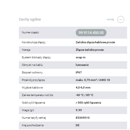
Cechy ogólne
mniej
99 9114 450 05
Numer części
Konstrukcja złączy
Zeńskie złącze kablowe proste
Wersja
Złącze żeńskie proste
System blokady złączy
snap-in
Obtrysk na kablu
lutowanie
Stopień ochrony
IP67
Przekrój przyłącza
maks. 0,75 mm² / AWG 18
Wyjście kablowe
4,0-6,0 mm
Zakres temperatur od/do
-40 °C / 85 °C
Ilość cykli łączenia
> 500 cykli łączenia
Waga (gr)
9.99
Numer taryfy celnej
85369010
Kraj pochodzenia
DE