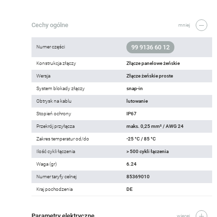
Cechy ogólne
mniej
99 9136 60 12
Numer części
Konstrukcja złączy
Złącze panelowe żeńskie
Wersja
Złącze żeńskie proste
System blokady złączy
snap-in
Obtrysk na kablu
lutowanie
Stopień ochrony
IP67
Przekrój przyłącza
maks. 0,25 mm² / AWG 24
Zakres temperatur od/do
-25 °C / 85 °C
Ilość cykli łączenia
> 500 cykli łączenia
Waga (gr)
6.24
Numer taryfy celnej
85369010
Kraj pochodzenia
DE
Parametry elektryczne
więcej