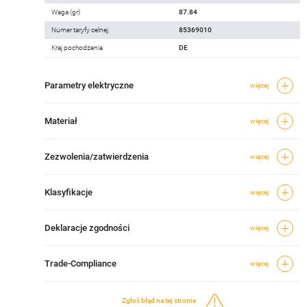
Waga (gr)
87.84
Numer taryfy celnej
85369010
Kraj pochodzenia
DE
Parametry elektryczne
więcej
Materiał
więcej
Zezwolenia/zatwierdzenia
więcej
Klasyfikacje
więcej
Deklaracje zgodności
więcej
Trade-Compliance
więcej
Zgłoś błąd na tej stronie