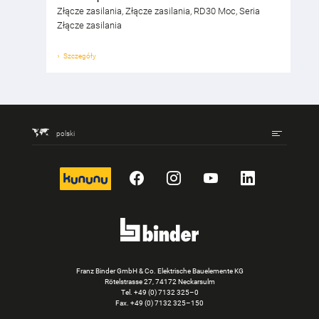
Złącze zasilania, Złącze zasilania, RD30 Moc, Seria
Złącze zasilania
Szczegóły
polski
kununu
Facebook
Instagram
YouTube
LinkedIn
Franz Binder GmbH & Co. Elektrische Bauelemente KG
Rötelstrasse 27, 74172 Neckarsulm
Tel.
+49 (0) 7132 325–0
Fax. +49 (0) 7132 325–150