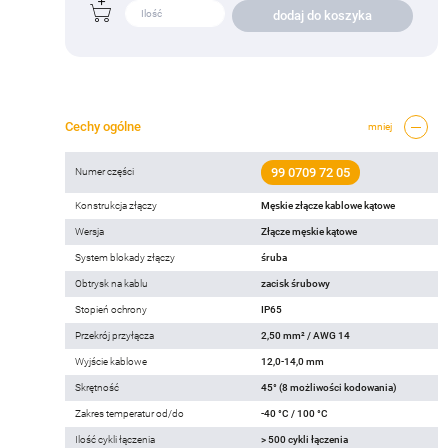
dodaj do koszyka
Cechy ogólne
mniej
99 0709 72 05
Numer części
Konstrukcja złączy
Męskie złącze kablowe kątowe
Wersja
Złącze męskie kątowe
System blokady złączy
śruba
Obtrysk na kablu
zacisk śrubowy
Stopień ochrony
IP65
Przekrój przyłącza
2,50 mm² / AWG 14
Wyjście kablowe
12,0-14,0 mm
Skrętność
45° (8 możliwości kodowania)
Zakres temperatur od/do
-40 °C / 100 °C
Ilość cykli łączenia
> 500 cykli łączenia