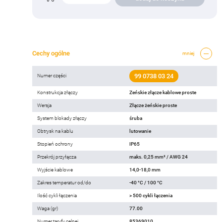
Cechy ogólne
mniej
99 0738 03 24
Numer części
Konstrukcja złączy
Zeńskie złącze kablowe proste
Wersja
Złącze żeńskie proste
System blokady złączy
śruba
Obtrysk na kablu
lutowanie
Stopień ochrony
IP65
Przekrój przyłącza
maks. 0,25 mm² / AWG 24
Wyjście kablowe
14,0-18,0 mm
Zakres temperatur od/do
-40 °C / 100 °C
Ilość cykli łączenia
> 500 cykli łączenia
Waga (gr)
77.00
Numer taryfy celnej
85369010