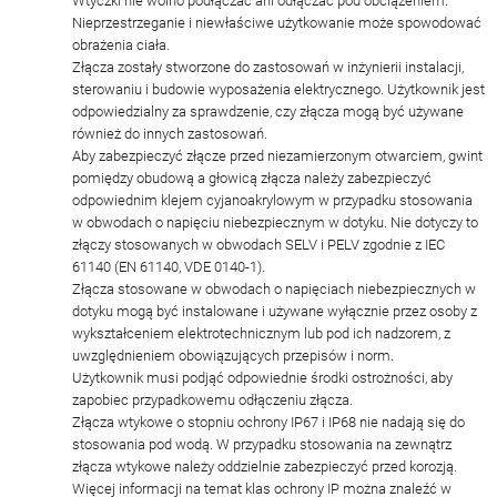
Wtyczki nie wolno podłączać ani odłączać pod obciążeniem.
Nieprzestrzeganie i niewłaściwe użytkowanie może spowodować
obrażenia ciała.
Złącza zostały stworzone do zastosowań w inżynierii instalacji,
sterowaniu i budowie wyposażenia elektrycznego. Użytkownik jest
odpowiedzialny za sprawdzenie, czy złącza mogą być używane
również do innych zastosowań.
Aby zabezpieczyć złącze przed niezamierzonym otwarciem, gwint
pomiędzy obudową a głowicą złącza należy zabezpieczyć
odpowiednim klejem cyjanoakrylowym w przypadku stosowania
w obwodach o napięciu niebezpiecznym w dotyku. Nie dotyczy to
złączy stosowanych w obwodach SELV i PELV zgodnie z IEC
61140 (EN 61140, VDE 0140-1).
Złącza stosowane w obwodach o napięciach niebezpiecznych w
dotyku mogą być instalowane i używane wyłącznie przez osoby z
wykształceniem elektrotechnicznym lub pod ich nadzorem, z
uwzględnieniem obowiązujących przepisów i norm.
Użytkownik musi podjąć odpowiednie środki ostrożności, aby
zapobiec przypadkowemu odłączeniu złącza.
Złącza wtykowe o stopniu ochrony IP67 i IP68 nie nadają się do
stosowania pod wodą. W przypadku stosowania na zewnątrz
złącza wtykowe należy oddzielnie zabezpieczyć przed korozją.
Więcej informacji na temat klas ochrony IP można znaleźć w