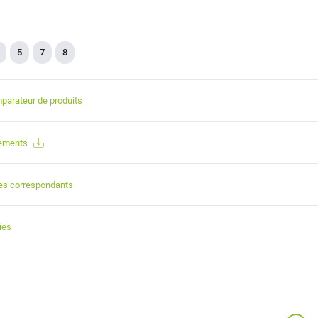
5
7
8
parateur de produits
gements
es correspondants
ies