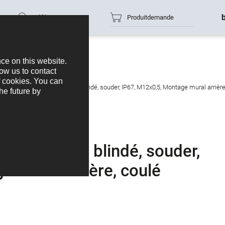
Référence
Produitdemande
ase mâle, Contacts: 3, non blindé, souder, IP67, M12x0,5, Montage mural arrière
cts: 3, non blindé, souder,
e mural arrière, coulé