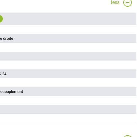
less
e droite
G 24
'accouplement