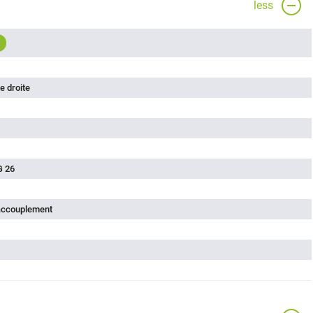
less
e droite
G 26
'accouplement