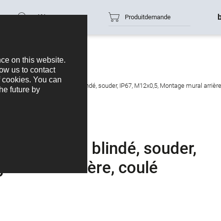
Référence
Produitdemande
ase mâle, Contacts: 8, non blindé, souder, IP67, M12x0,5, Montage mural arrière
cts: 8, non blindé, souder,
e mural arrière, coulé