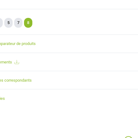
5
7
8
parateur de produits
gements
es correspondants
ies