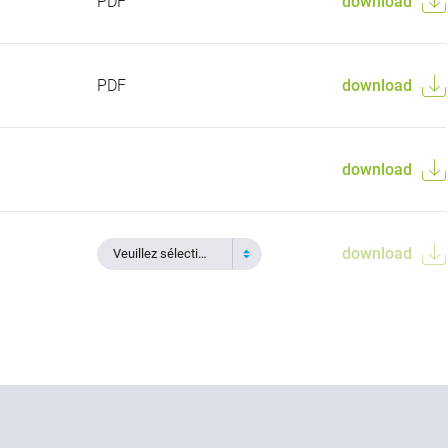
PDF
download
PDF
download
download
download
Veuillez sélectionner