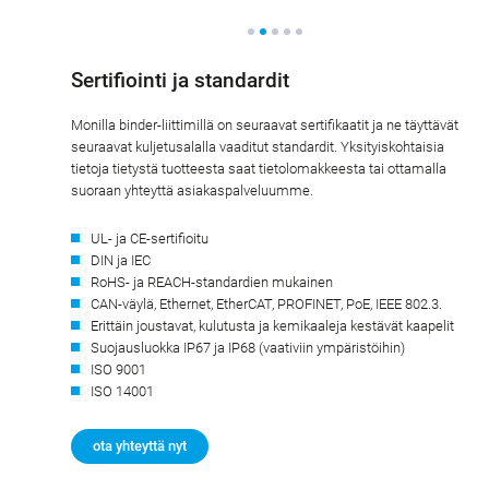
Sertifiointi ja standardit
Monilla binder-liittimillä on seuraavat sertifikaatit ja ne täyttävät
seuraavat kuljetusalalla vaaditut standardit. Yksityiskohtaisia
tietoja tietystä tuotteesta saat tietolomakkeesta tai ottamalla
suoraan yhteyttä asiakaspalveluumme.
UL- ja CE-sertifioitu
DIN ja IEC
RoHS- ja REACH-standardien mukainen
CAN-väylä, Ethernet, EtherCAT, PROFINET, PoE, IEEE 802.3.
Erittäin joustavat, kulutusta ja kemikaaleja kestävät kaapelit
Suojausluokka IP67 ja IP68 (vaativiin ympäristöihin)
ISO 9001
ISO 14001
ota yhteyttä nyt