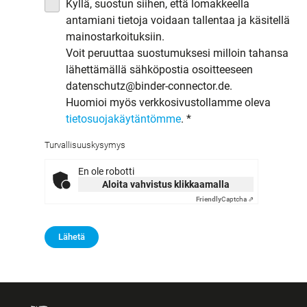
Kyllä, suostun siihen, että lomakkeella
antamiani tietoja voidaan tallentaa ja käsitellä
mainostarkoituksiin.
Voit peruuttaa suostumuksesi milloin tahansa
lähettämällä sähköpostia osoitteeseen
datenschutz@binder-connector.de.
Huomioi myös verkkosivustollamme oleva
tietosuojakäytäntömme
.
*
Turvallisuuskysymys
En ole robotti
Aloita vahvistus klikkaamalla
Friendly
Captcha ⇗
Lähetä