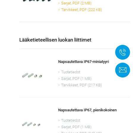
Sarjat, PDF (2 MB)
Tarvikkeet, PDF (222 KB)
Lääketieteellisen luokan liittimet
+
Napsautettava IP67-miniatyyri
Y
Tuotetiedot
Sarjat, PDF (1 MB)
Tarvikkeet, PDF (217 KB)
Napsautettava IP67, pienikokoinen
Tuotetiedot
Sarjat, PDF (1 MB)