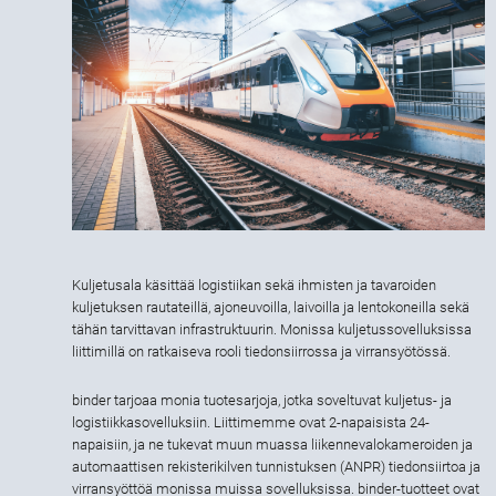
Kuljetusala käsittää logistiikan sekä ihmisten ja tavaroiden
kuljetuksen rautateillä, ajoneuvoilla, laivoilla ja lentokoneilla sekä
tähän tarvittavan infrastruktuurin. Monissa kuljetussovelluksissa
liittimillä on ratkaiseva rooli tiedonsiirrossa ja virransyötössä.
binder tarjoaa monia tuotesarjoja, jotka soveltuvat kuljetus- ja
logistiikkasovelluksiin. Liittimemme ovat 2-napaisista 24-
napaisiin, ja ne tukevat muun muassa liikennevalokameroiden ja
automaattisen rekisterikilven tunnistuksen (ANPR) tiedonsiirtoa ja
virransyöttöä monissa muissa sovelluksissa. binder-tuotteet ovat