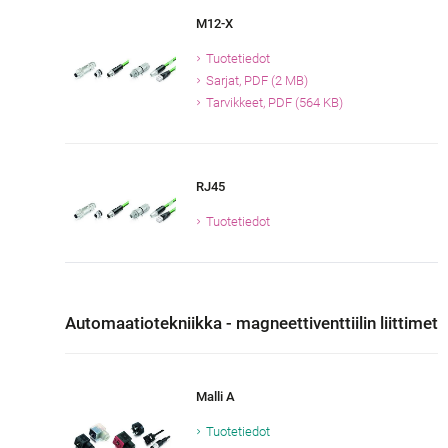
M12-X
Tuotetiedot
Sarjat, PDF (2 MB)
Tarvikkeet, PDF (564 KB)
RJ45
Tuotetiedot
Automaatiotekniikka - magneettiventtiilin liittimet
Malli A
Tuotetiedot