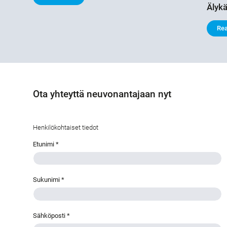
Älykä
Re
Ota yhteyttä neuvonantajaan nyt
Henkilökohtaiset tiedot
Etunimi
*
Sukunimi
*
Sähköposti
*