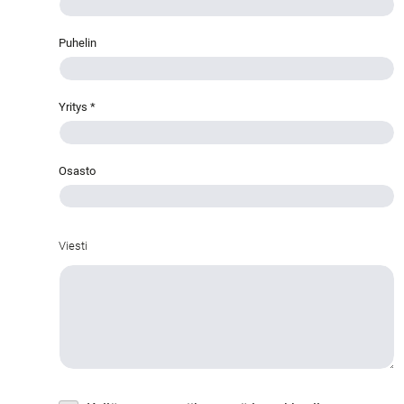
Puhelin
Yritys
*
Osasto
Viesti