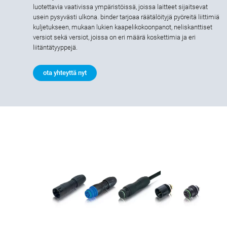
luotettavia vaativissa ympäristöissä, joissa laitteet sijaitsevat
usein pysyvästi ulkona. binder tarjoaa räätälöityjä pyöreitä liittimiä
kuljetukseen, mukaan lukien kaapelikokoonpanot, neliskanttiset
versiot sekä versiot, joissa on eri määrä koskettimia ja eri
liitäntätyyppejä.
ota yhteyttä nyt