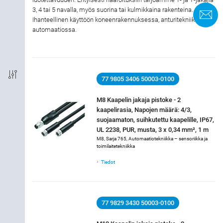
3, 4 tai 5 navalla, myös suorina tai kulmikkaina rakenteina.
Y
Ihanteellinen käyttöön koneenrakennuksessa, anturitekniikassa ja
Liitäntä
automaatiossa.
Koodaus
EMC
77 9805 3406 50003-0100
M8 Kaapelin jakaja pistoke - 2
Suojausluokka
kaapelirasia, Napojen määrä: 4/3,
suojaamaton, suihkutettu kaapelille, IP67,
Materialbostäder
UL 2238, PUR, musta, 3 x 0,34 mm², 1 m
M8, Sarja 765, Automaatiotekniikka – sensoriikka ja
toimilaitetekniikka
Hyväksyntä
Tiedot
Märkström
77 9829 3430 50003-0100
Märkspänning