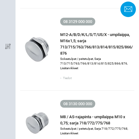
Pakkausyksikkö
Y
08 3129 000 000
M12-A/B/D/K/L/S/T/US/X - umpilaippa,
M16x1,5; sarja
713/715/763/766/813/814/815/825/866/
876
Sokeatulpat / peitetulpat, Sarja
713/715/763/766/813/814/815/825/866/876,
Lisätarvikkeet
Tiedot
08 3130 000 000
M8 / AS-rajapinta - umpilaippa M10 x
0,75; sarja 718/772/775/768
Sokeatulpat / peitetulpat, Sarja 718/772/775/768,
Lisätarvikkeet