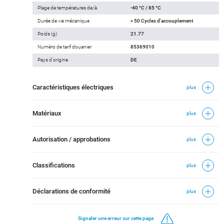
Plage de températures de/à
-40 °C / 85 °C
Durée de vie mécanique
> 50 Cycles d'accouplement
Poids (g)
21.77
Numéro de tarif douanier
85369010
Pays d'origine
DE
Caractéristiques électriques
plus
Matériaux
plus
Autorisation / approbations
plus
Classifications
plus
Déclarations de conformité
plus
Signaler une erreur sur cette page