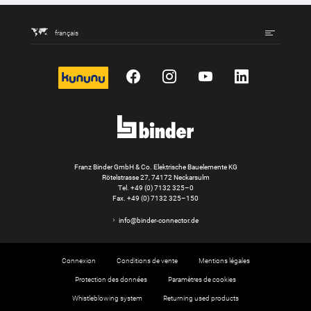
français
kununu
Facebook
Instagram
YouTube
LinkedIn
Franz Binder GmbH & Co. Elektrische Bauelemente KG
Rötelstrasse 27, 74172 Neckarsulm
Tel.
+49 (0) 7132 325–0
Fax. +49 (0) 7132 325–150
info@binder-connector.de
Connexion
Conditions de vente
Mentions légales
Protection des données
Paramètres de cookies
Whistleblowing system
Returning used products