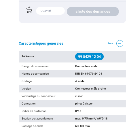
à liste des demandes
Caractéristiques générales
less
99 0429 12 04
Référence
Design du connecteur
Connecteur mâle
Norme de conception
DIN EN 61076-2-101
Codage
A-codé
Version
Connecteur mâle droite
Verrouillage du connecteur
visser
Connexion
pince à visser
Indice de protection
IP67
Section de raccordement
max. 0,75 mm² / AWG 18
Passage de câble
6,0-8,0 mm