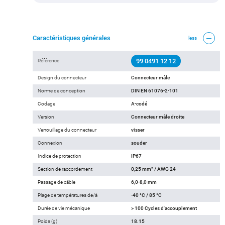
Caractéristiques générales
less
99 0491 12 12
Référence
Design du connecteur
Connecteur mâle
Norme de conception
DIN EN 61076-2-101
Codage
A-codé
Version
Connecteur mâle droite
Verrouillage du connecteur
visser
Connexion
souder
Indice de protection
IP67
Section de raccordement
0,25 mm² / AWG 24
Passage de câble
6,0-8,0 mm
Plage de températures de/à
-40 °C / 85 °C
Durée de vie mécanique
> 100 Cycles d'accouplement
Poids (g)
18.15