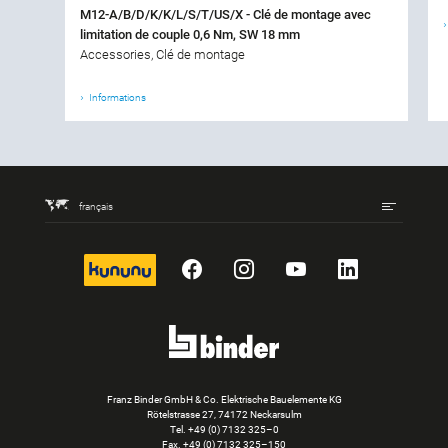
M12-A/B/D/K/K/L/S/T/US/X - Clé de montage avec
limitation de couple 0,6 Nm, SW 18 mm
Accessories, Clé de montage
Informations
français
kununu
Facebook
Instagram
YouTube
LinkedIn
Franz Binder GmbH & Co. Elektrische Bauelemente KG
Rötelstrasse 27, 74172 Neckarsulm
Tel.
+49 (0) 7132 325–0
Fax. +49 (0) 7132 325–150