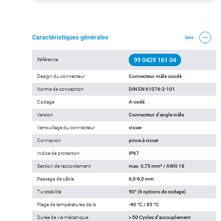
Caractéristiques générales
less
99 0429 161 04
Référence
Design du connecteur
Connecteur mâle coudé
Norme de conception
DIN EN 61076-2-101
Codage
A-codé
Version
Connecteur d‘angle mâle
Verrouillage du connecteur
visser
Connexion
pince à visser
Indice de protection
IP67
Section de raccordement
max. 0,75 mm² / AWG 18
Passage de câble
6,0-8,0 mm
Twistabilité
90° (4 options de codage)
Plage de températures de/à
-40 °C / 85 °C
Durée de vie mécanique
> 50 Cycles d'accouplement