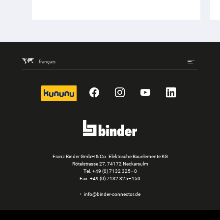
français
kununu
Facebook
Instagram
YouTube
LinkedIn
Franz Binder GmbH & Co. Elektrische Bauelemente KG
Rötelstrasse 27, 74172 Neckarsulm
Tel.
+49 (0) 7132 325–0
Fax. +49 (0) 7132 325–150
info@binder-connector.de