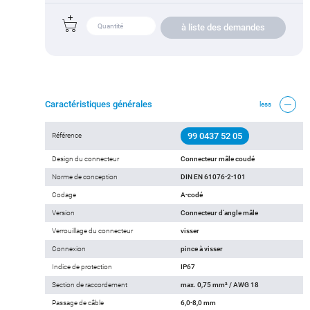
à liste des demandes
Caractéristiques générales
less
99 0437 52 05
Référence
Design du connecteur
Connecteur mâle coudé
Norme de conception
DIN EN 61076-2-101
Codage
A-codé
Version
Connecteur d‘angle mâle
Verrouillage du connecteur
visser
Connexion
pince à visser
Indice de protection
IP67
Section de raccordement
max. 0,75 mm² / AWG 18
Passage de câble
6,0-8,0 mm