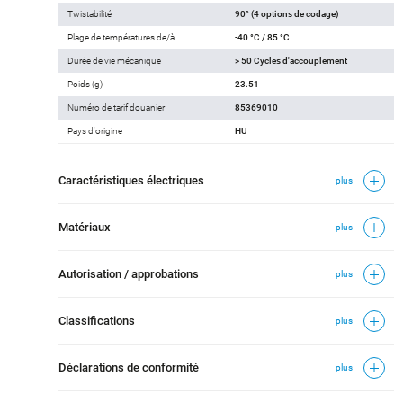
Twistabilité
90° (4 options de codage)
Plage de températures de/à
-40 °C / 85 °C
Durée de vie mécanique
> 50 Cycles d'accouplement
Poids (g)
23.51
Numéro de tarif douanier
85369010
Pays d'origine
HU
Caractéristiques électriques
plus
Matériaux
plus
Autorisation / approbations
plus
Classifications
plus
Déclarations de conformité
plus