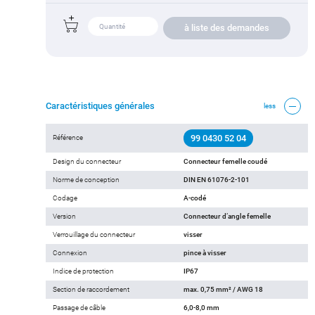
à liste des demandes
Caractéristiques générales
less
99 0430 52 04
Référence
Design du connecteur
Connecteur femelle coudé
Norme de conception
DIN EN 61076-2-101
Codage
A-codé
Version
Connecteur d‘angle femelle
Verrouillage du connecteur
visser
Connexion
pince à visser
Indice de protection
IP67
Section de raccordement
max. 0,75 mm² / AWG 18
Passage de câble
6,0-8,0 mm