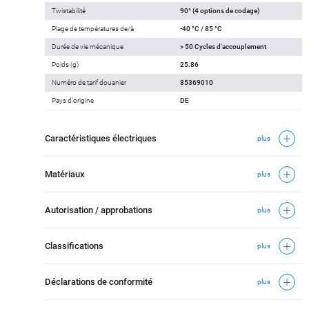
Twistabilité
90° (4 options de codage)
Plage de températures de/à
-40 °C / 85 °C
Durée de vie mécanique
> 50 Cycles d'accouplement
Poids (g)
25.86
Numéro de tarif douanier
85369010
Pays d'origine
DE
Caractéristiques électriques
plus
Matériaux
plus
Autorisation / approbations
plus
Classifications
plus
Déclarations de conformité
plus