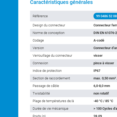
Caractéristiques générales
Référence
99 0486 52 08
Design du connecteur
Connecteur fem
Norme de conception
DIN EN 61076-2
Codage
A-codé
Version
Connecteur d‘a
Verrouillage du connecteur
visser
Connexion
pince à visser
Indice de protection
IP67
Section de raccordement
max. 0,50 mm²
Passage de câble
6,0-8,0 mm
Twistabilité
non rotatif
Plage de températures de/à
-40 °C / 85 °C
Durée de vie mécanique
> 100 Cycles d
Poids (g)
28.09