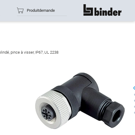
Produitdemande
montre tout
indé, pince à visser, IP67, UL 2238