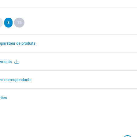
8
12
parateur de produits
gements
es correspondants
ties