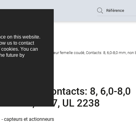
Référence
nneurs
M12-A
M12 Connecteur femelle coudé, Contacts: 8, 6,0-8,0 mm, non bl
e coudé, Contacts: 8, 6,0-8,0
à visser, IP67, UL 2238
 - capteurs et actionneurs