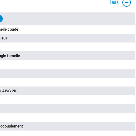
less
elle coudé
-101
ngle femelle
 / AWG 20
'accouplement