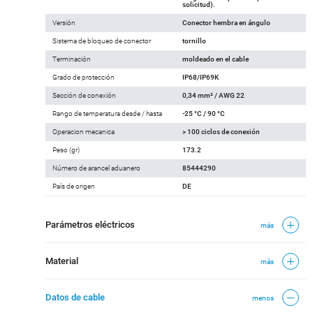
solicitud).
Versión
Conector hembra en ángulo
Sistema de bloqueo de conector
tornillo
Terminación
moldeado en el cable
Grado de protección
IP68/IP69K
Sección de conexión
0,34 mm² / AWG 22
Rango de temperatura desde / hasta
-25 °C / 90 °C
Operacion mecanica
> 100 ciclos de conexión
Peso (gr)
173.2
Número de arancel aduanero
85444290
País de origen
DE
Parámetros eléctricos
más
Material
más
Datos de cable
menos