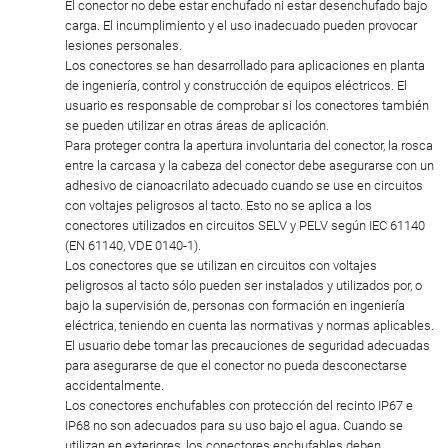
El conector no debe estar enchufado ni estar desenchufado bajo
carga. El incumplimiento y el uso inadecuado pueden provocar
lesiones personales.
Los conectores se han desarrollado para aplicaciones en planta
de ingeniería, control y construcción de equipos eléctricos. El
usuario es responsable de comprobar si los conectores también
se pueden utilizar en otras áreas de aplicación.
Para proteger contra la apertura involuntaria del conector, la rosca
entre la carcasa y la cabeza del conector debe asegurarse con un
adhesivo de cianoacrilato adecuado cuando se use en circuitos
con voltajes peligrosos al tacto. Esto no se aplica a los
conectores utilizados en circuitos SELV y PELV según IEC 61140
(EN 61140, VDE 0140-1).
Los conectores que se utilizan en circuitos con voltajes
peligrosos al tacto sólo pueden ser instalados y utilizados por, o
bajo la supervisión de, personas con formación en ingeniería
eléctrica, teniendo en cuenta las normativas y normas aplicables.
El usuario debe tomar las precauciones de seguridad adecuadas
para asegurarse de que el conector no pueda desconectarse
accidentalmente.
Los conectores enchufables con protección del recinto IP67 e
IP68 no son adecuados para su uso bajo el agua. Cuando se
utilizan en exteriores, los conectores enchufables deben