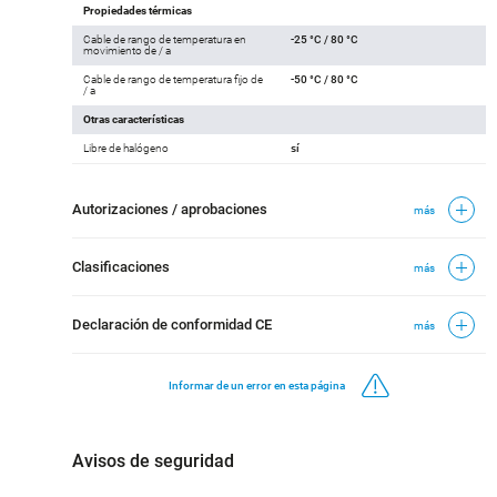
Propiedades térmicas
Cable de rango de temperatura en
-25 °C / 80 °C
movimiento de / a
Cable de rango de temperatura fijo de
-50 °C / 80 °C
/ a
Otras características
Libre de halógeno
sí
Autorizaciones / aprobaciones
más
Clasificaciones
más
Declaración de conformidad CE
más
Informar de un error en esta página
Avisos de seguridad