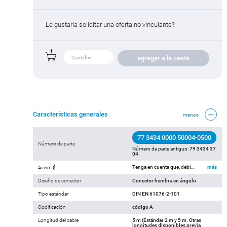
Le gustaría solicitar una oferta no vinculante?
agregar a la cesta
Características generales
menos
77 3434 0000 50004-0500
Número de parte
Número de parte antiguo:
79 3434 37
04
Tenga en cuenta que, debido al cambio del número de pedido antiguo al nuevo, puede haber desviaciones en las especificaciones técnicas. Si tiene preguntas sobre los detalles del producto, utilice el formulario "Comuníquese con el servicio de atención al cliente" a la derecha.
más
Aviso
Diseño de conector
Conector hembra en ángulo
Tipo estándar
DIN EN 61076-2-101
Codificación
código A
Longitud del cable
5 m (Estándar 2 m y 5 m. Otras
longitudes disponibles previa