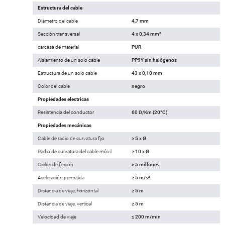
Estructura del cable
Diámetro del cable
4,7 mm
Sección transversal
4 x 0,34 mm²
carcasa de material
PUR
Aislamiento de un solo cable
PP9Y sin halógenos
Estructura de un solo cable
43 x 0,10 mm
Color del cable
negro
Propiedades electricas
Resistencia del conductor
60 Ω/Km (20°C)
Propiedades mecánicas
Cable de radio de curvatura fijo
≥ 5 x Ø
Radio de curvatura del cable móvil
≥ 10 x Ø
Ciclos de flexión
> 5 millones
Aceleración permitida
≥ 5 m/s²
Distancia de viaje, horizontal
≥ 5 m
Distancia de viaje, vertical
≥ 5 m
Velocidad de viaje
≤ 200 m/min