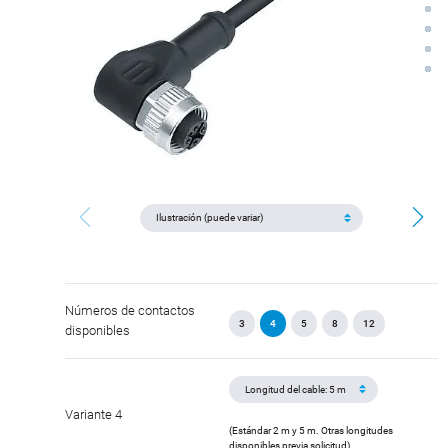
Números de contactos
3
4
5
8
12
disponibles
Variante 4
(Estándar 2 m y 5 m. Otras longitudes
disponibles previa solicitud).