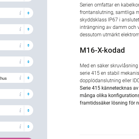
Serien omfattar en kabelkon
frontanslutning, samtliga m
skyddsklass IP67 i anslute
inträngning av damm och v
dessutom utmärkt elektrom
M16-X-kodad
Med en säker skruvlåsning
serie 415 en stabil mekanis
thus
dopplödanslutning eller IDC-a
Serie 415 kännetecknas av 
många olika konfigurationsm
framtidssäker lösning för n